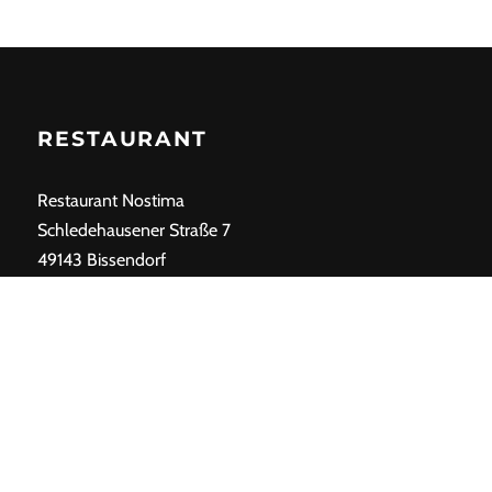
RESTAURANT
Restaurant Nostima
Schledehausener Straße 7
49143 Bissendorf
Telefon: 05402 6 91 87 80
ÖFFNUNGSZEITEN
Montag und Dienstag: Ruhetag