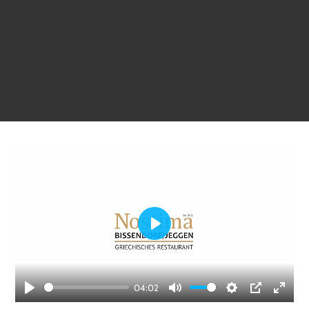
Play
04:02
Play
Mute
Settings
PIP
Enter